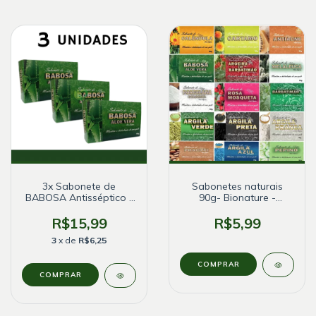
3x Sabonete de
Sabonetes naturais
BABOSA Antisséptico -
90g- Bionature -
Bionature
Diversos aromas
R$15,99
R$5,99
3
x de
R$6,25
COMPRAR