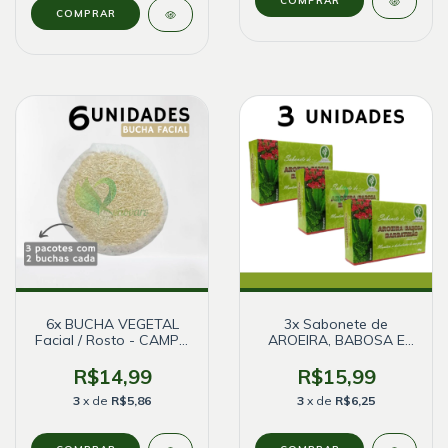
6x BUCHA VEGETAL
3x Sabonete de
Facial / Rosto - CAMPO
AROEIRA, BABOSA E
BELO
BARBATIMÃO
Antisséptico - Bionature
R$14,99
R$15,99
3
x de
R$5,86
3
x de
R$6,25