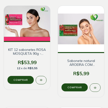
KIT 12 sabonetes ROSA
MOSQUETA 90g -
Bionature
Sabonete natural
R$53,99
AROEIRA COM
12
x de
R$5,55
BARBATIMÃO -
Bionature
R$5,99