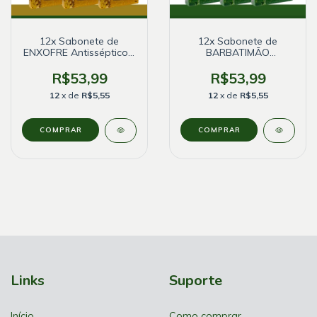
12x Sabonete de
12x Sabonete de
ENXOFRE Antisséptico -
BARBATIMÃO
Bionature
Antisséptico - Bionature
- 90g
R$53,99
R$53,99
12
x de
R$5,55
12
x de
R$5,55
Links
Suporte
Início
Como comprar