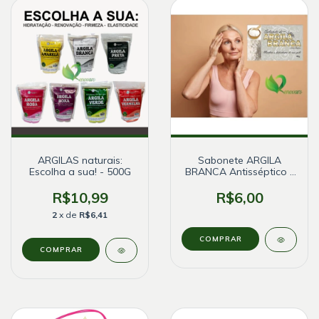
ARGILAS naturais:
Sabonete ARGILA
Escolha a sua! - 500G
BRANCA Antisséptico -
Bionature - 90g
R$10,99
R$6,00
2
x de
R$6,41
COMPRAR