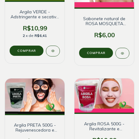
Argila VERDE -
Adstringente e secativa
Sabonete natural de
- Natural - 500G
ROSA MOSQUETA
R$10,99
Antisséptico - Bionature
R$6,00
2
x de
R$6,41
Argila ROSA 500G -
Argila PRETA 500G -
Revitalizante e
Rejuvenescedora e
antisséptico - Natural
cicatrizante - Natural