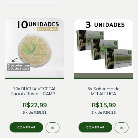
10x BUCHA VEGETAL
3x Sabonete de
Facial / Rosto - CAMPO
MELALEUCA
BELO
Antisséptico - Bionature
R$22,99
R$15,99
5
x de
R$5,51
3
x de
R$6,25