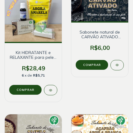
Sabonete natural de
CARVÃO ATIVADO
Antisséptico - Bionature
R$6,00
Kit HIDRATANTE e
RELAXANTE para pele -
Argila Amarela &
Lavanda
R$28,49
6
x de
R$5,71