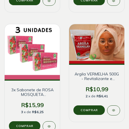
Argila VERMELHA 500G
- Revitalizante e
antisséptico - Natural
R$10,99
3x Sabonete de ROSA
MOSQUETA
2
x de
R$6,41
Antisséptico - Bionature
R$15,99
3
x de
R$6,25