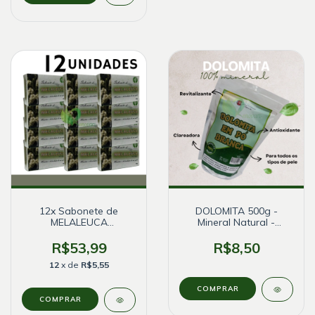
12x Sabonete de
DOLOMITA 500g -
MELALEUCA
Mineral Natural -
Antisséptico - Bionature
Clareadora,
antioxidante
R$53,99
R$8,50
12
x de
R$5,55