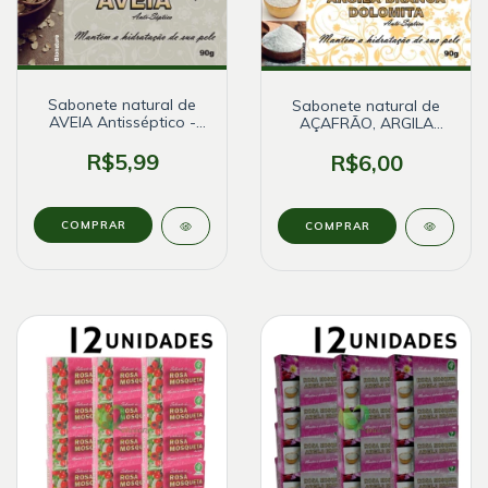
Sabonete natural de
Sabonete natural de
AVEIA Antisséptico -
AÇAFRÃO, ARGILA
Bionature
BRANCA e DOLOMITA -
Bionature
R$5,99
R$6,00