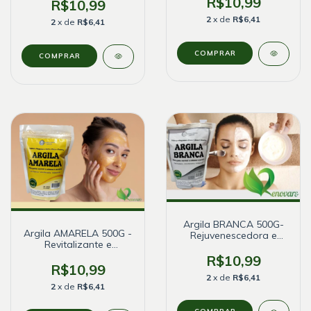
R$10,99
R$10,99
2
x de
R$6,41
2
x de
R$6,41
Argila BRANCA 500G-
Argila AMARELA 500G -
Rejuvenescedora e
Revitalizante e
cicatrizante - Natural
antisséptico - Natural
R$10,99
R$10,99
2
x de
R$6,41
2
x de
R$6,41