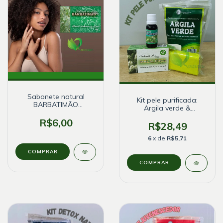
Sabonete natural
Kit pele purificada:
BARBATIMÃO
Argila verde &
Antisséptico - Bionature
Melaleuca
- 90g
R$6,00
R$28,49
6
x de
R$5,71