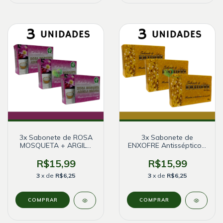
3x Sabonete de ROSA
3x Sabonete de
MOSQUETA + ARGILA
ENXOFRE Antisséptico -
BRANCA
Bionature
R$15,99
R$15,99
3
x de
R$6,25
3
x de
R$6,25