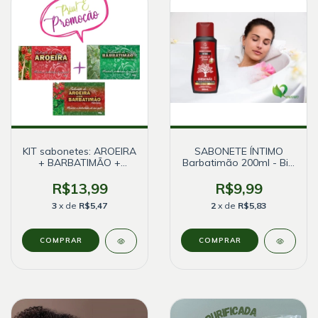
KIT sabonetes: AROEIRA
SABONETE ÍNTIMO
+ BARBATIMÃO +
Barbatimão 200ml - Bio
AROEIRA com
Instinto
Barbatimão
R$13,99
R$9,99
3
x de
R$5,47
2
x de
R$5,83