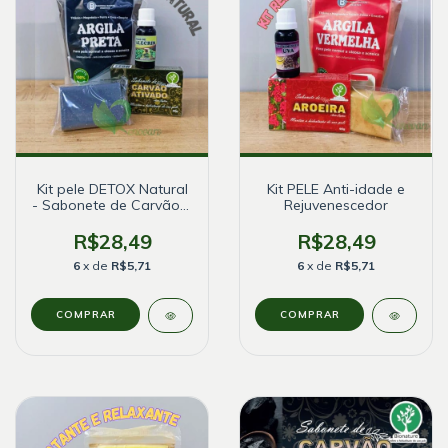
Kit pele DETOX Natural
Kit PELE Anti-idade e
- Sabonete de Carvão e
Rejuvenescedor
Óleo de Alecrim
R$28,49
R$28,49
6
x de
R$5,71
6
x de
R$5,71