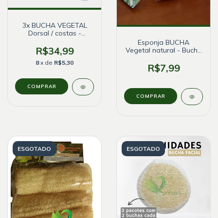
3x BUCHA VEGETAL
Dorsal / costas -
CAMPO BELO
Esponja BUCHA
R$34,99
Vegetal natural - Bucha
de banho média
8
x de
R$5,30
R$7,99
ESGOTADO
ESGOTADO