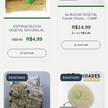
6x BUCHA VEGETAL
Facial / Rosto - CAMPO
BELO
ESPONJA BUCHA
R$14,99
VEGETAL NATURAL KIT
3
x de
R$5,86
com 3
R$4,99
R$8,90
ESPIAR
ESPIAR
ESGOTADO
ESGOTADO