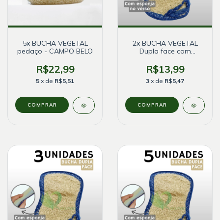
5x BUCHA VEGETAL
2x BUCHA VEGETAL
pedaço - CAMPO BELO
Dupla face com
ESPONJA - CAMPO
BELO
R$22,99
R$13,99
5
x de
R$5,51
3
x de
R$5,47