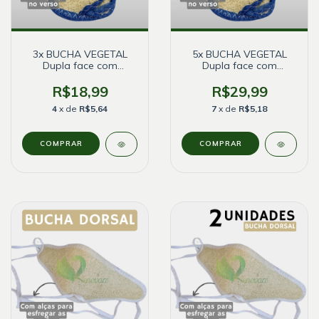
3x BUCHA VEGETAL
5x BUCHA VEGETAL
Dupla face com
Dupla face com
ESPONJA - CAMPO
ESPONJA - CAMPO
BELO
BELO
R$18,99
R$29,99
4
x de
R$5,64
7
x de
R$5,18