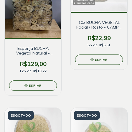
10x BUCHA VEGETAL
Facial / Rosto - CAMPO
BELO
R$22,99
5
x de
R$5,51
Esponja BUCHA
Vegetal Natural -
FARDO COM
ESPIAR
R$129,00
12
x de
R$13,27
ESPIAR
ESGOTADO
ESGOTADO